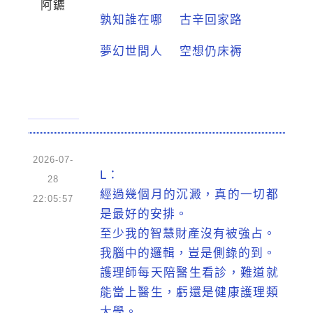
阿鑣
孰知誰在哪 古辛回家路
夢幻世間人 空想仍床褥
2026-07-
L：
28
經過幾個月的沉澱，真的一切都
22:05:57
是最好的安排。
至少我的智慧財產沒有被強占。
我腦中的邏輯，豈是側錄的到。
護理師每天陪醫生看診，難道就
能當上醫生，虧還是健康護理類
大學。