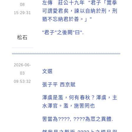
左傳 莊公十九年 "君子「鬻拳
08
可謂愛君矣，諫以自納於刑，刑
15:29:31
猶不忘納君於善。」"
"君子"之後闕"曰".
松石
2026-06-
文選
03
09:53:32
張子平 西京賦
澤虞是濫，何有春秋？澤虞，主
水澤官。濫，施罟罔也
罟當為????, ????為罛之異體.