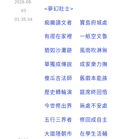
2026-08-
<夢幻壯士>
03
01:35:04
痴癲讀文者 寶島府城處
有證在家裡 一紙空文魯
猶如沙灘跡 風雨吹淋無
單獨成傳說 成家衆力撫
傻瓜吉法師 舊戲本能誅
歷史轉輪演 筵席終回悟
今世修出界 無處不安處
五行三界者 修回成自主
大道隱朝市 在學生活輔