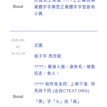
然我見之槧版,????上之橫目與
Bood
異體字字典罛之異體字字型皆有
小異.
2026-06-
文選
01
14:31:29
張子平 西京賦
????，獸身人面，身有毛，被髮
迅走，食人。
???? 與所見未同, 上興下禹. 所
見與下同 (出自CTEXT.ORG)
Bood
「爂」字「火」改「禹」