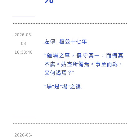
2026-06-
左傳 桓公十七年
08
16:33:40
"疆場之事，慎守其一，而備其
不虞。姑盡所備焉。事至而戰，
又何謁焉？"
"場"是"埸"之誤.
2026-06-