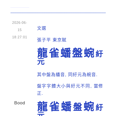
2026-06-
文選
15
18:27:01
張子平 東京賦
龍雀蟠盤蜿
紆
元
其中盤為蟠音, 同紆元為蜿音.
盤字字體大小與紆元不同, 當修
正.
Bood
龍雀蟠
蜿
盤
紆
元