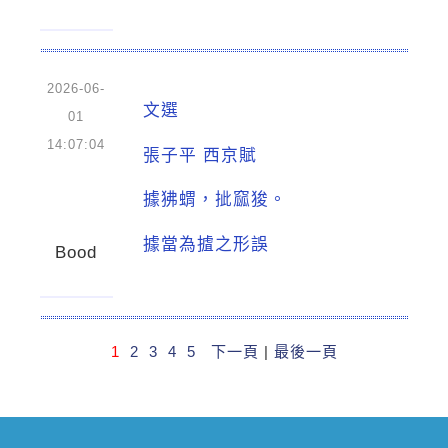
2026-06-
文選
01
14:07:04
張子平 西京賦
據狒蝟，㧗窳狻。
據當為摣之形誤
Bood
1
2
3
4
5
下一頁
|
最後一頁