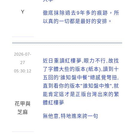
Y
徹底抹除過去9年多的痕跡，所
以真的一切都是最好的安排。
2026-07-
近日重讀紅樓夢,眼力不行,故找
27
了字體大些的版本(紙本),讀到十
05:30:12
五回的'誰知盤中餐"總感覺彆扭,
直到看你的版本"誰知盤中飧",就
能肯定這才是正版台灣出來的繁
體紅樓夢
花甲與
芝麻
無他意,特地進來誇一句