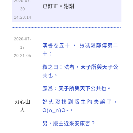
2020-07-
已訂正。謝謝
30
14:23:14
2020-07-
漢書卷五十 ‧ 張馮汲鄭傳第二
17
十：
20:21:05
釋之曰：法者，
天子所與天子
公
共也。
應爲：
天子所與天下
公共也。
刃心山
好乆沒找到版主旳失誤了，
人
O(∩_∩)O~。
另，版主近來安康否？