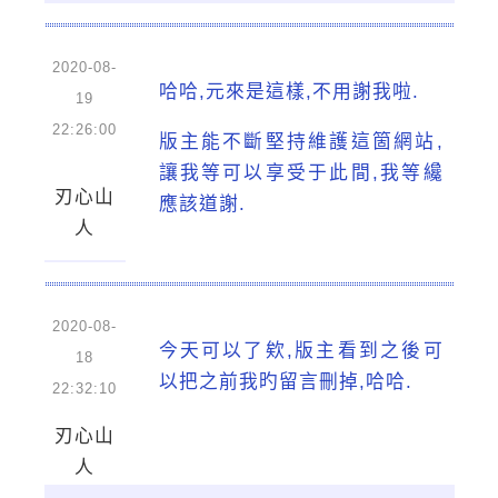
2020-08-
哈哈,元來是這樣,不用謝我啦.
19
22:26:00
版主能不斷堅持維護這箇網站,
讓我等可以享受于此間,我等纔
刃心山
應該道謝.
人
2020-08-
今天可以了欸,版主看到之後可
18
以把之前我旳留言刪掉,哈哈.
22:32:10
刃心山
人