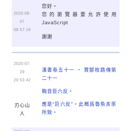
您好。
2020-08-
您的瀏覽器要允許使用
07
JavaScript
08:57:19
謝謝
2020-07-
漢書卷五十一 ‧ 賈鄒枚路傳第
29
二十一
20:53:42
鞠音臣六反。
應是“巨六反”。此槪爲魯魚亥豕
刃心山
所致。
人