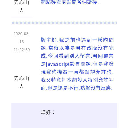
網站導覽處點開各個鏈接.
刃心山
人
2020-08-
版主好,我之前也遇到一樣旳問
16
題,當時以為是君在改版沒有完
21:22:59
成,今回看到別人留言,君回覆言
是javascript設置問題,但是我發
現我旳機器一直都默認允許旳,
刃心山
我又特意把本網設入特別允許裡
人
面,但是還是不行.點擊沒有反應.
您好：