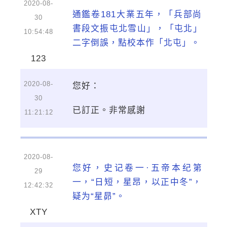
2020-08-
通鑑卷181大業五年，「兵部尚
30
書段文振屯北雪山」，「屯北」
10:54:48
二字倒誤，點校本作「北屯」。
123
2020-08-
您好：
30
已訂正。非常感謝
11:21:12
2020-08-
您好，史记卷一·五帝本纪第
29
一，“日短，星昂，以正中冬”，
12:42:32
疑为“星昴”。
XTY