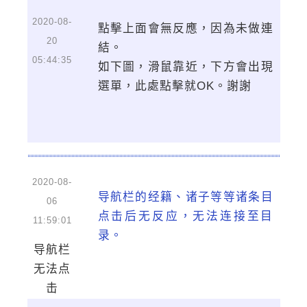
2020-08-
點擊上面會無反應，因為未做連
20
結。
05:44:35
如下圖，滑鼠靠近，下方會出現
選單，此處點擊就OK。謝謝
2020-08-
导航栏的经籍、诸子等等诸条目
06
点击后无反应，无法连接至目
11:59:01
录。
导航栏
无法点
击